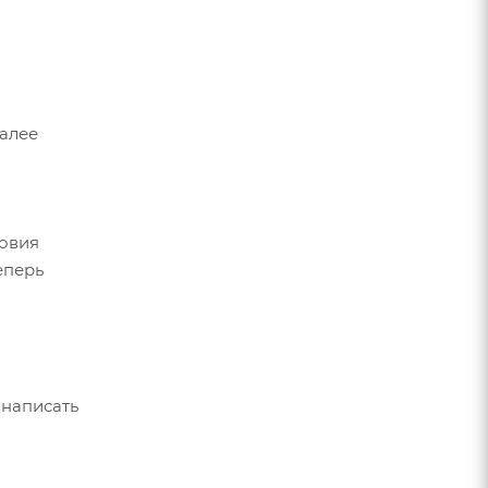
Далее
ловия
еперь
 написать