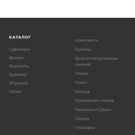
КАТАЛОГ
Комплекты
Сувениры
Кулоны
Броши
Бусы из натуральных
камней
Браслеты
Чокер
Брелоки
Ножи
Игрушки
Колье
Кольца
Комплекты с Колье
Рюкзами и Сумки
Серьги
Упаковка