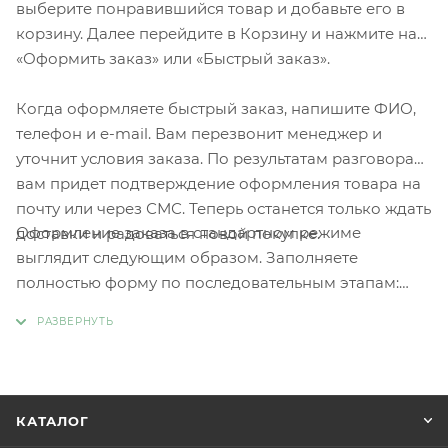
выберите понравившийся товар и добавьте его в
корзину. Далее перейдите в Корзину и нажмите на
«Оформить заказ» или «Быстрый заказ».
Когда оформляете быстрый заказ, напишите ФИО,
телефон и e-mail. Вам перезвонит менеджер и
уточнит условия заказа. По результатам разговора
вам придет подтверждение оформления товара на
почту или через СМС. Теперь останется только ждать
Оформление заказа в стандартном режиме
доставки и радоваться новой покупке.
выглядит следующим образом. Заполняете
полностью форму по последовательным этапам:
адрес, способ доставки, оплаты, данные о себе.
Советуем в комментарии к заказу написать
информацию, которая поможет курьеру вас найти.
Нажмите кнопку «Оформить заказ».
КАТАЛОГ