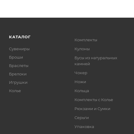
КАТАЛОГ
Комплекты
Сувениры
Кулоны
Броши
Бусы из натуральных
камней
Браслеты
Чокер
Брелоки
Ножи
Игрушки
Колье
Кольца
Комплекты с Колье
Рюкзами и Сумки
Серьги
Упаковка