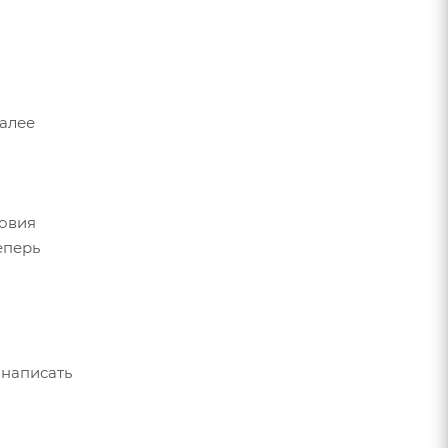
Далее
ловия
еперь
 написать