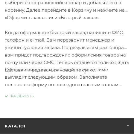
выберите понравившийся товар и добавьте его в
корзину. Далее перейдите в Корзину и нажмите на
«Оформить заказ» или «Быстрый заказ».
Когда оформляете быстрый заказ, напишите ФИО,
телефон и e-mail. Вам перезвонит менеджер и
уточнит условия заказа. По результатам разговора
вам придет подтверждение оформления товара на
почту или через СМС. Теперь останется только ждать
Оформление заказа в стандартном режиме
доставки и радоваться новой покупке.
выглядит следующим образом. Заполняете
полностью форму по последовательным этапам:
адрес, способ доставки, оплаты, данные о себе.
Советуем в комментарии к заказу написать
информацию, которая поможет курьеру вас найти.
Нажмите кнопку «Оформить заказ».
КАТАЛОГ