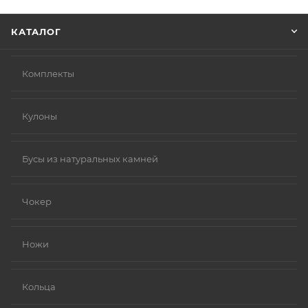
Нажмите кнопку «Оформить заказ».
КАТАЛОГ
Комплекты
Кулоны
Бусы из натуральных камней
Чокер
Ножи
Кольца