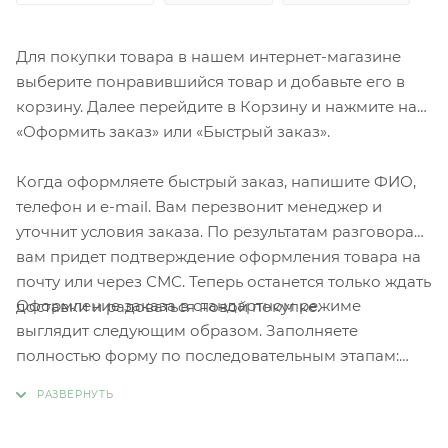
Для покупки товара в нашем интернет-магазине
выберите понравившийся товар и добавьте его в
корзину. Далее перейдите в Корзину и нажмите на
«Оформить заказ» или «Быстрый заказ».
Когда оформляете быстрый заказ, напишите ФИО,
телефон и e-mail. Вам перезвонит менеджер и
уточнит условия заказа. По результатам разговора
вам придет подтверждение оформления товара на
почту или через СМС. Теперь останется только ждать
Оформление заказа в стандартном режиме
доставки и радоваться новой покупке.
выглядит следующим образом. Заполняете
полностью форму по последовательным этапам:
адрес, способ доставки, оплаты, данные о себе.
Советуем в комментарии к заказу написать
информацию, которая поможет курьеру вас найти.