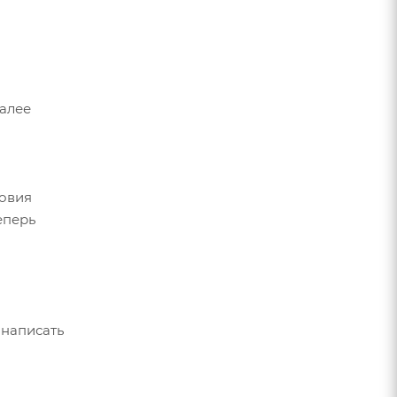
Далее
ловия
еперь
 написать