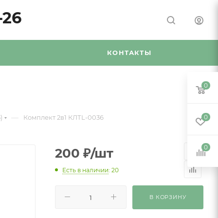
-26
Я
КОНТАКТЫ
0
—
)
Комплект 2в1 КЛТL-0036
0
0
200
₽
/шт
Есть в наличии
: 20
В КОРЗИНУ