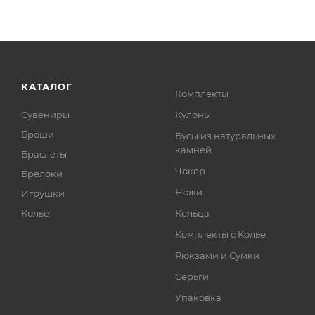
КАТАЛОГ
Комплекты
Сувениры
Кулоны
Броши
Бусы из натуральных
камней
Браслеты
Чокер
Брелоки
Ножи
Игрушки
Колье
Кольца
Комплекты с Колье
Рюкзами и Сумки
Серьги
Упаковка