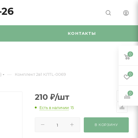
-26
Я
КОНТАКТЫ
0
—
)
Комплект 2в1 КЛТL-0069
0
0
210
₽
/шт
Есть в наличии
: 15
В КОРЗИНУ