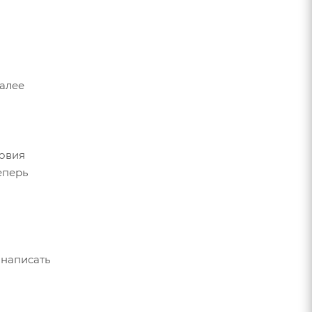
Далее
ловия
еперь
 написать