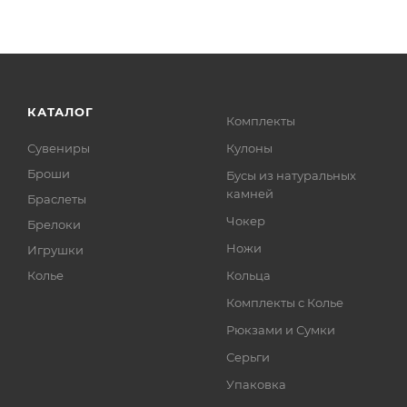
КАТАЛОГ
Комплекты
Сувениры
Кулоны
Броши
Бусы из натуральных
камней
Браслеты
Чокер
Брелоки
Ножи
Игрушки
Колье
Кольца
Комплекты с Колье
Рюкзами и Сумки
Серьги
Упаковка