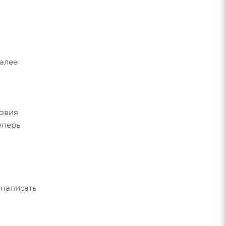
Далее
ловия
еперь
 написать