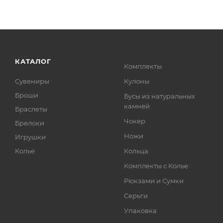
КАТАЛОГ
Комплекты
Сувениры
Кулоны
Броши
Бусы из натуральных
камней
Браслеты
Чокер
Брелоки
Ножи
Игрушки
Колье
Кольца
Комплекты с Колье
Рюкзами и Сумки
Серьги
Упаковка