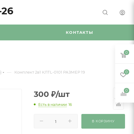
-26
Я
КОНТАКТЫ
0
—
)
Комплект 2в1 КЛТL-0101 РАЗМЕР 19
0
0
300
₽
/шт
Есть в наличии
: 16
В КОРЗИНУ