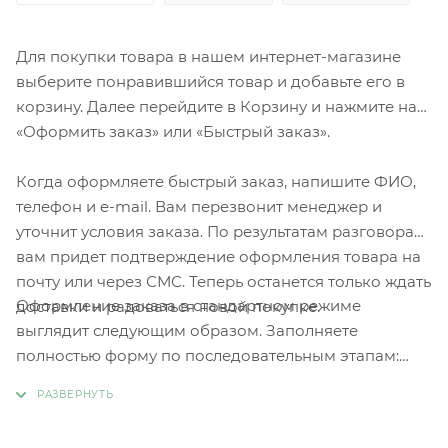
Для покупки товара в нашем интернет-магазине
выберите понравившийся товар и добавьте его в
корзину. Далее перейдите в Корзину и нажмите на
«Оформить заказ» или «Быстрый заказ».
Когда оформляете быстрый заказ, напишите ФИО,
телефон и e-mail. Вам перезвонит менеджер и
уточнит условия заказа. По результатам разговора
вам придет подтверждение оформления товара на
почту или через СМС. Теперь останется только ждать
Оформление заказа в стандартном режиме
доставки и радоваться новой покупке.
выглядит следующим образом. Заполняете
полностью форму по последовательным этапам:
адрес, способ доставки, оплаты, данные о себе.
Советуем в комментарии к заказу написать
информацию, которая поможет курьеру вас найти.