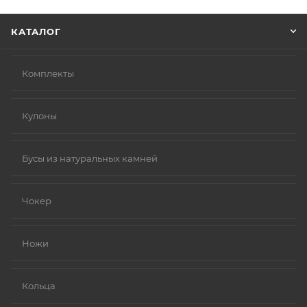
Нажмите кнопку «Оформить заказ».
КАТАЛОГ
Комплекты
Кулоны
Бусы из натуральных камней
Чокер
Ножи
Кольца