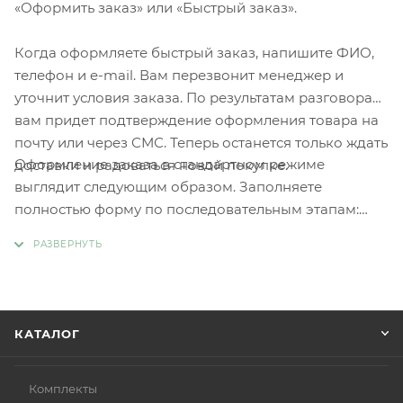
«Оформить заказ» или «Быстрый заказ».
Когда оформляете быстрый заказ, напишите ФИО,
телефон и e-mail. Вам перезвонит менеджер и
уточнит условия заказа. По результатам разговора
вам придет подтверждение оформления товара на
почту или через СМС. Теперь останется только ждать
Оформление заказа в стандартном режиме
доставки и радоваться новой покупке.
выглядит следующим образом. Заполняете
полностью форму по последовательным этапам:
адрес, способ доставки, оплаты, данные о себе.
Советуем в комментарии к заказу написать
информацию, которая поможет курьеру вас найти.
Нажмите кнопку «Оформить заказ».
КАТАЛОГ
Комплекты