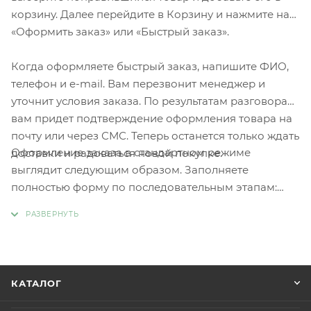
корзину. Далее перейдите в Корзину и нажмите на
«Оформить заказ» или «Быстрый заказ».
Когда оформляете быстрый заказ, напишите ФИО,
телефон и e-mail. Вам перезвонит менеджер и
уточнит условия заказа. По результатам разговора
вам придет подтверждение оформления товара на
почту или через СМС. Теперь останется только ждать
Оформление заказа в стандартном режиме
доставки и радоваться новой покупке.
выглядит следующим образом. Заполняете
полностью форму по последовательным этапам:
адрес, способ доставки, оплаты, данные о себе.
Советуем в комментарии к заказу написать
информацию, которая поможет курьеру вас найти.
Нажмите кнопку «Оформить заказ».
КАТАЛОГ