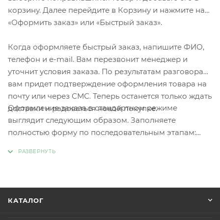
корзину. Далее перейдите в Корзину и нажмите на
«Оформить заказ» или «Быстрый заказ».
Когда оформляете быстрый заказ, напишите ФИО,
телефон и e-mail. Вам перезвонит менеджер и
уточнит условия заказа. По результатам разговора
вам придет подтверждение оформления товара на
почту или через СМС. Теперь останется только ждать
Оформление заказа в стандартном режиме
доставки и радоваться новой покупке.
выглядит следующим образом. Заполняете
полностью форму по последовательным этапам:
адрес, способ доставки, оплаты, данные о себе.
Советуем в комментарии к заказу написать
информацию, которая поможет курьеру вас найти.
Нажмите кнопку «Оформить заказ».
КАТАЛОГ