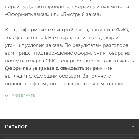
корзину. Далее перейдите в Корзину и нажмите на
«Оформить заказ» или «Быстрый заказ».
Когда оформляете быстрый заказ, напишите ФИО,
телефон и e-mail. Вам перезвонит менеджер и
уточнит условия заказа. По результатам разговора
вам придет подтверждение оформления товара на
почту или через СМС. Теперь останется только ждать
Оформление заказа в стандартном режиме
доставки и радоваться новой покупке.
выглядит следующим образом. Заполняете
полностью форму по последовательным этапам:
адрес, способ доставки, оплаты, данные о себе.
Советуем в комментарии к заказу написать
информацию, которая поможет курьеру вас найти.
Нажмите кнопку «Оформить заказ».
КАТАЛОГ