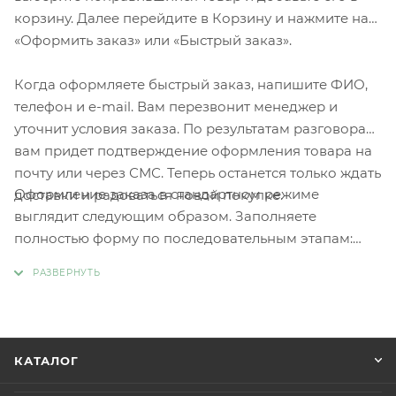
корзину. Далее перейдите в Корзину и нажмите на
«Оформить заказ» или «Быстрый заказ».
Когда оформляете быстрый заказ, напишите ФИО,
телефон и e-mail. Вам перезвонит менеджер и
уточнит условия заказа. По результатам разговора
вам придет подтверждение оформления товара на
почту или через СМС. Теперь останется только ждать
Оформление заказа в стандартном режиме
доставки и радоваться новой покупке.
выглядит следующим образом. Заполняете
полностью форму по последовательным этапам:
адрес, способ доставки, оплаты, данные о себе.
Советуем в комментарии к заказу написать
информацию, которая поможет курьеру вас найти.
Нажмите кнопку «Оформить заказ».
КАТАЛОГ