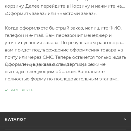
корзину. Далее перейдите в Корзину и нажмите на
«Оформить заказ» или «Быстрый заказ».
Когда оформляете быстрый заказ, напишите ФИО,
телефон и e-mail. Вам перезвонит менеджер и
уточнит условия заказа. По результатам разговора
вам придет подтверждение оформления товара на
почту или через СМС. Теперь останется только ждать
Оформление заказа в стандартном режиме
доставки и радоваться новой покупке.
выглядит следующим образом. Заполняете
полностью форму по последовательным этапам:
адрес, способ доставки, оплаты, данные о себе.
Советуем в комментарии к заказу написать
информацию, которая поможет курьеру вас найти.
Нажмите кнопку «Оформить заказ».
КАТАЛОГ