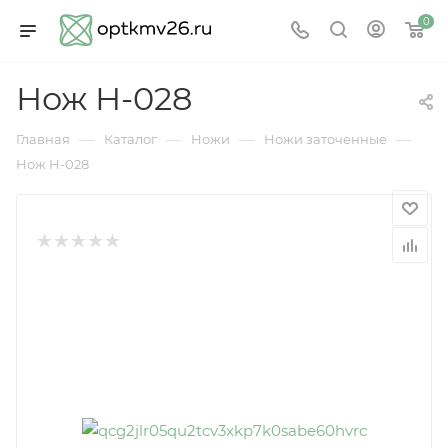
0
Нож Н-028
—
—
—
—
Главная
Каталог
Ножи
Ножи заточенные
Нож Н-028