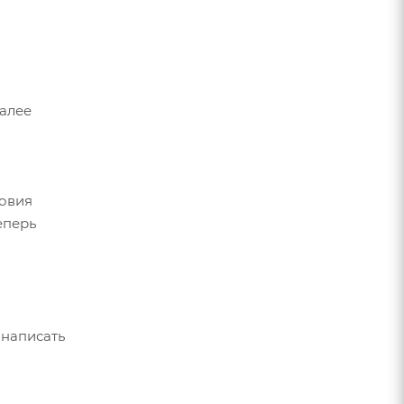
Далее
ловия
еперь
 написать