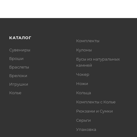
КАТАЛОГ
Комплекты
Сувениры
Кулоны
Броши
Бусы из натуральных
камней
Браслеты
Чокер
Брелоки
Ножи
Игрушки
Колье
Кольца
Комплекты с Колье
Рюкзами и Сумки
Серьги
Упаковка