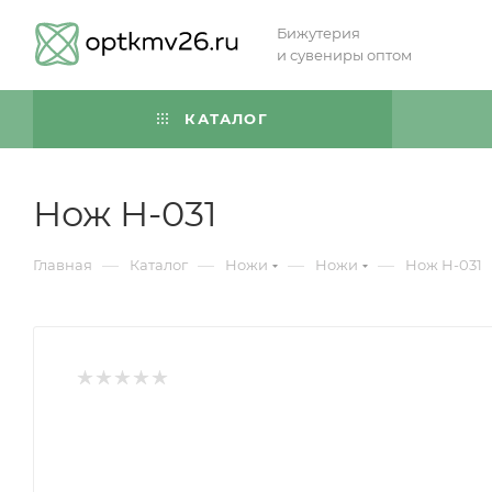
Бижутерия
и сувениры оптом
КАТАЛОГ
Нож Н-031
—
—
—
—
Главная
Каталог
Ножи
Ножи
Нож Н-031