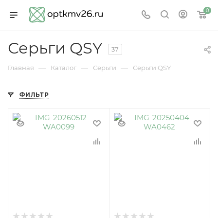
0
Серьги QSY
37
—
—
—
Главная
Каталог
Серьги
Серьги QSY
ФИЛЬТР