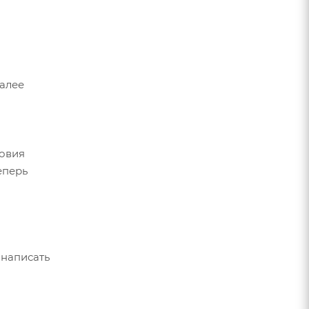
Далее
ловия
еперь
 написать