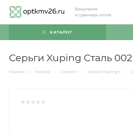
Бижутерия
и сувениры оптом
КАТАЛОГ
Серьги Xuping Сталь 002
—
—
—
—
Главная
Каталог
Серьги
Серьги Xuping
С