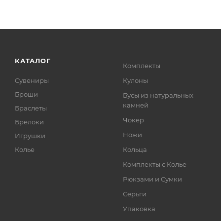
КАТАЛОГ
Комплекты
Сувениры
Кулоны
Броши
Бусы из натуральных
камней
Браслеты
Чокер
Брелоки
Ножи
Игрушки
Колье
Кольца
Комплекты с Колье
Рюкзами и Сумки
Серьги
Упаковка