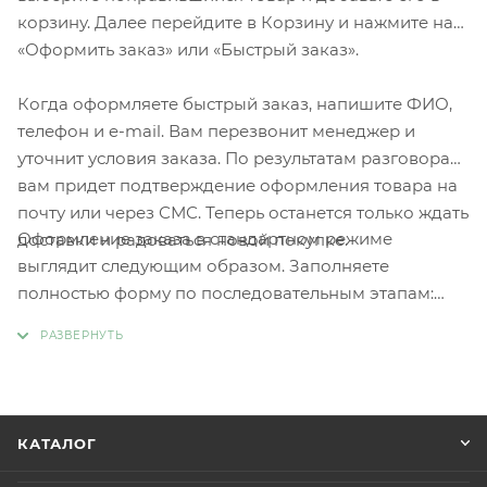
корзину. Далее перейдите в Корзину и нажмите на
«Оформить заказ» или «Быстрый заказ».
Когда оформляете быстрый заказ, напишите ФИО,
телефон и e-mail. Вам перезвонит менеджер и
уточнит условия заказа. По результатам разговора
вам придет подтверждение оформления товара на
почту или через СМС. Теперь останется только ждать
Оформление заказа в стандартном режиме
доставки и радоваться новой покупке.
выглядит следующим образом. Заполняете
полностью форму по последовательным этапам:
адрес, способ доставки, оплаты, данные о себе.
Советуем в комментарии к заказу написать
информацию, которая поможет курьеру вас найти.
Нажмите кнопку «Оформить заказ».
КАТАЛОГ