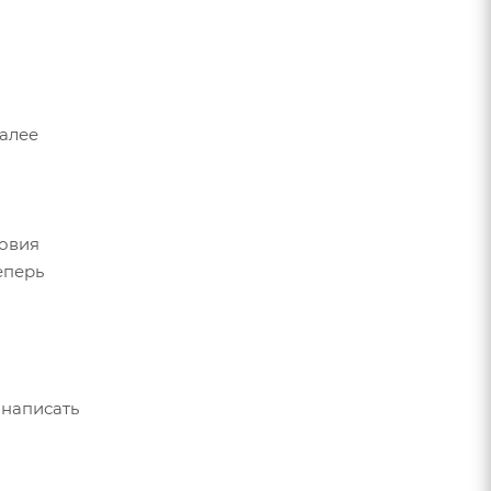
Далее
ловия
еперь
 написать