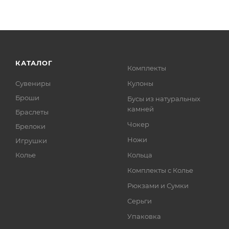
КАТАЛОГ
Комплекты
Сувениры
Кулоны
Броши
Бусы из натуральных
камней
Браслеты
Чокер
Брелоки
Ножи
Игрушки
Колье
Кольца
Комплекты с Колье
Рюкзами и Сумки
Серьги
Упаковка