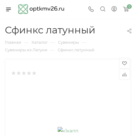
0
Сфинкс латунный
—
—
—
Главная
Каталог
Сувениры
—
Сувениры из Латуни
Сфинкс латунный