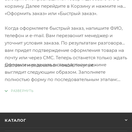
корзину. Далее перейдите в Корзину и нажмите на
«Оформить заказ» или «Быстрый заказ».
Когда оформляете быстрый заказ, напишите ФИО,
телефон и e-mail. Вам перезвонит менеджер и
уточнит условия заказа. По результатам разговора
вам придет подтверждение оформления товара на
почту или через СМС. Теперь останется только ждать
Оформление заказа в стандартном режиме
доставки и радоваться новой покупке.
выглядит следующим образом. Заполняете
полностью форму по последовательным этапам:
адрес, способ доставки, оплаты, данные о себе.
Советуем в комментарии к заказу написать
информацию, которая поможет курьеру вас найти.
Нажмите кнопку «Оформить заказ».
КАТАЛОГ