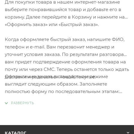
Для покупки товара в нашем интернет-магазине
выберите понравившийся товар и добавьте его в
корзину. Далее перейдите в Корзину и нажмите на
«Оформить заказ» или «Быстрый заказ».
Когда оформляете быстрый заказ, напишите ФИО,
телефон и e-mail. Вам перезвонит менеджер и
уточнит условия заказа. По результатам разговора
вам придет подтверждение оформления товара на
почту или через СМС. Теперь останется только ждать
Оформление заказа в стандартном режиме
доставки и радоваться новой покупке.
выглядит следующим образом. Заполняете
полностью форму по последовательным этапам:
адрес, способ доставки, оплаты, данные о себе.
Советуем в комментарии к заказу написать
информацию, которая поможет курьеру вас найти.
Нажмите кнопку «Оформить заказ».
КАТАЛОГ