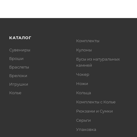
КАТАЛОГ
Комплекты
Сувениры
Кулоны
Броши
Бусы из натуральных
камней
Браслеты
Чокер
Брелоки
Ножи
Игрушки
Колье
Кольца
Комплекты с Колье
Рюкзами и Сумки
Серьги
Упаковка