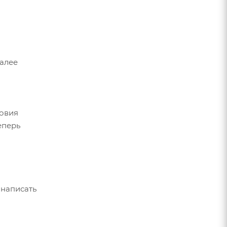
Далее
ловия
еперь
 написать