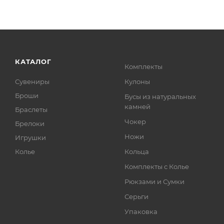
КАТАЛОГ
Комплекты
Сувениры
Кулоны
Броши
Бусы из натуральных
камней
Браслеты
Чокер
Брелоки
Ножи
Игрушки
Колье
Кольца
Комплекты с Колье
Рюкзами и Сумки
Серьги
Упаковка