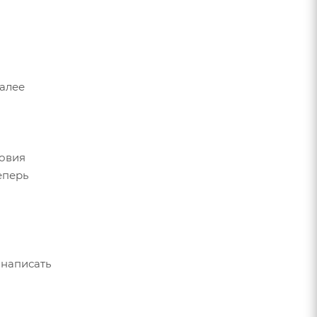
Далее
ловия
еперь
 написать