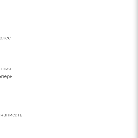
Далее
ловия
еперь
 написать