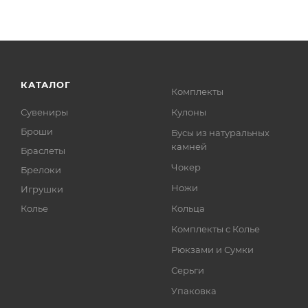
КАТАЛОГ
Комплекты
Сувениры
Кулоны
Броши
Бусы из натуральных
камней
Браслеты
Чокер
Брелоки
Ножи
Игрушки
Колье
Кольца
Комплекты с Колье
Рюкзами и Сумки
Серьги
Упаковка