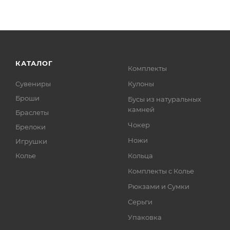
КАТАЛОГ
Комплекты
Сувениры
Кулоны
Броши
Бусы из натуральных
камней
Браслеты
Чокер
Брелоки
Ножи
Игрушки
Колье
Кольца
Комплекты с Колье
Рюкзами и Сумки
Серьги
Упаковка