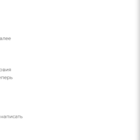
Далее
ловия
еперь
 написать