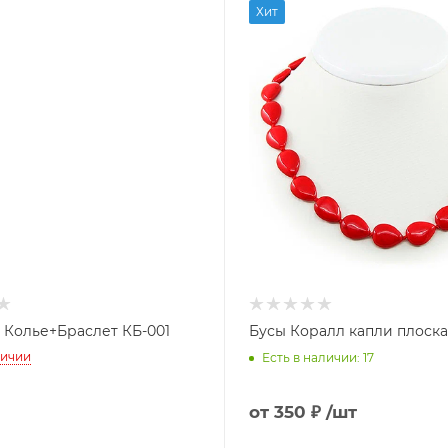
Хит
 Колье+Браслет КБ-001
Бусы Коралл капли плоска
личии
Есть в наличии: 17
от
350 ₽
/шт