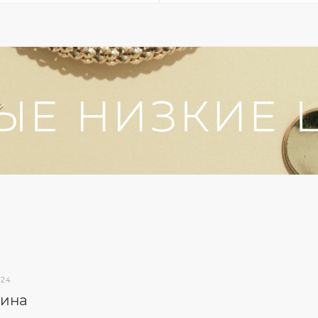
024
рина