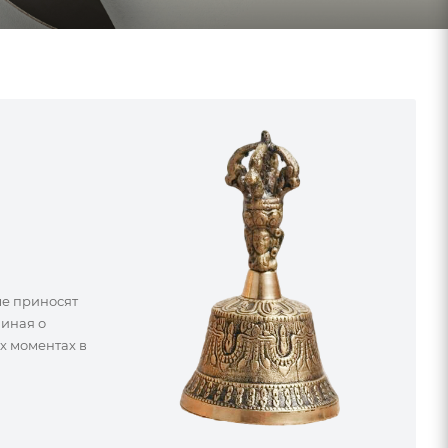
е приносят
миная о
х моментах в