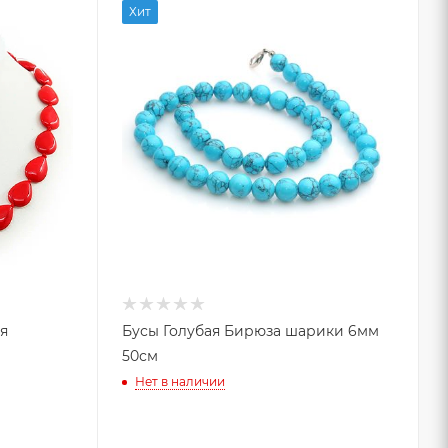
Хит
я
Бусы Голубая Бирюза шарики 6мм
50см
Нет в наличии