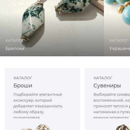
КАТАЛОГ
КАТАЛОГ
Брелоки
Украшени
КАТАЛОГ
КАТАЛОГ
Броши
Сувениры
Подбирайте элегантный
Выбирайте симво
аксессуар, который
воспоминаний, к
добавляет изысканность
приносят тепло и 
любому образу,
напоминая о путе
подчеркивая
важных моментах 
индивидуальный стиль и
акцентируя внимание на