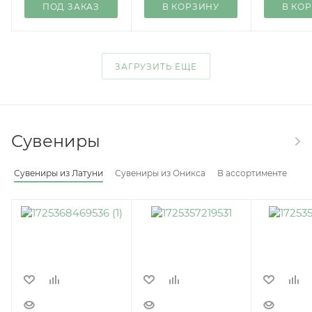
ПОД ЗАКАЗ
В КОРЗИНУ
В КО
ЗАГРУЗИТЬ ЕЩЕ
Сувениры
Сувениры из Латуни
Сувениры из Оникса
В ассортименте