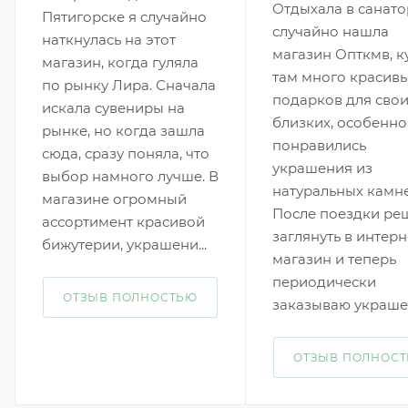
Отдыхала в санато
Пятигорске я случайно
случайно нашла
наткнулась на этот
магазин Опткмв, к
магазин, когда гуляла
там много красив
по рынку Лира. Сначала
подарков для сво
искала сувениры на
близких, особенно
рынке, но когда зашла
понравились
сюда, сразу поняла, что
украшения из
выбор намного лучше. В
натуральных камне
магазине огромный
После поездки ре
ассортимент красивой
заглянуть в интерн
бижутерии, украшени...
магазин и теперь
периодически
ОТЗЫВ ПОЛНОСТЬЮ
заказываю украше.
ОТЗЫВ ПОЛНОС