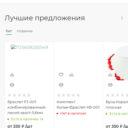
Лучшие предложения
Хит
Новинка
Браслет FJ-001
Комплект
Бусы Корал
комбинированный-
Колье+Браслет КБ-001
плоская
лисий хвост-5,6мм
Нет в наличии
Есть в нал
Есть в наличии: 14
от
330 ₽
/шт
от
350 ₽
/