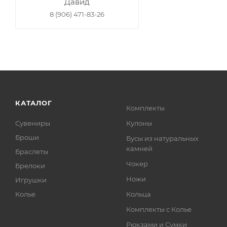
Давид
8 (906) 471-83-26
КАТАЛОГ
Комплекты
Сувениры
Кулоны
Броши
Бусы из натуральных
камней
Браслеты
Чокер
Брелоки
Ножи
Игрушки
Колье
Кольца
Комплекты с Колье
Рюкзами и Сумки