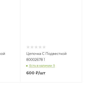
кой
Цепочка С Подвесткой
80002678 1
Есть в наличии: 5
600
₽
/шт