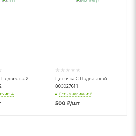
 Подвесткой
Цепочка С Подвесткой
2
80002761 1
ичии: 4
Есть в наличии: 6
т
500
₽
/шт