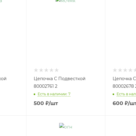
кой
Цепочка С Подвесткой
Цепочка С
80002761 2
80002678 
Есть в наличии: 7
Есть в нал
500
₽
/шт
600
₽
/ш