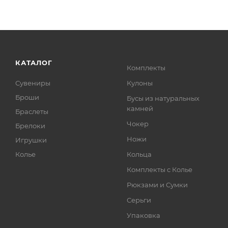
КАТАЛОГ
Комплекты
Сувениры
Кулоны
Броши
Бусы из натуральных
камней
Браслеты
Чокер
Брелоки
Ножи
Игрушки
Колье
Кольца
Комплекты с Колье
Рюкзами и Сумки
Серьги
Упаковка