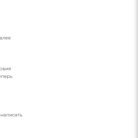
Далее
ловия
еперь
 написать