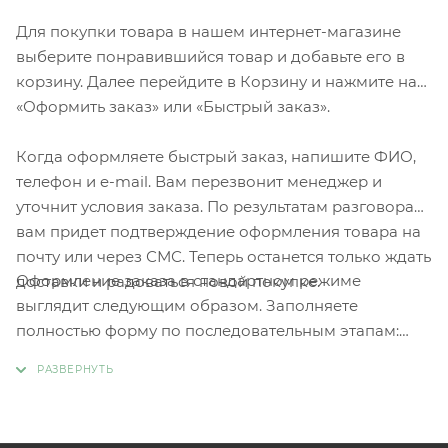
Для покупки товара в нашем интернет-магазине
выберите понравившийся товар и добавьте его в
корзину. Далее перейдите в Корзину и нажмите на
«Оформить заказ» или «Быстрый заказ».
Когда оформляете быстрый заказ, напишите ФИО,
телефон и e-mail. Вам перезвонит менеджер и
уточнит условия заказа. По результатам разговора
вам придет подтверждение оформления товара на
почту или через СМС. Теперь останется только ждать
Оформление заказа в стандартном режиме
доставки и радоваться новой покупке.
выглядит следующим образом. Заполняете
полностью форму по последовательным этапам:
адрес, способ доставки, оплаты, данные о себе.
Советуем в комментарии к заказу написать
информацию, которая поможет курьеру вас найти.
Нажмите кнопку «Оформить заказ».