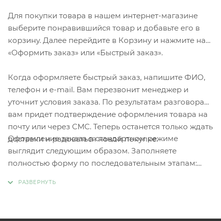
Для покупки товара в нашем интернет-магазине
выберите понравившийся товар и добавьте его в
корзину. Далее перейдите в Корзину и нажмите на
«Оформить заказ» или «Быстрый заказ».
Когда оформляете быстрый заказ, напишите ФИО,
телефон и e-mail. Вам перезвонит менеджер и
уточнит условия заказа. По результатам разговора
вам придет подтверждение оформления товара на
почту или через СМС. Теперь останется только ждать
Оформление заказа в стандартном режиме
доставки и радоваться новой покупке.
выглядит следующим образом. Заполняете
полностью форму по последовательным этапам:
адрес, способ доставки, оплаты, данные о себе.
Советуем в комментарии к заказу написать
информацию, которая поможет курьеру вас найти.
Нажмите кнопку «Оформить заказ».