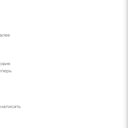
Далее
ловия
еперь
 написать