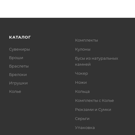
КАТАЛОГ
Комплекты
Сувениры
Кулоны
Броши
Бусы из натуральных
камней
Браслеты
Чокер
Брелоки
Ножи
Игрушки
Колье
Кольца
Комплекты с Колье
Рюкзами и Сумки
Серьги
Упаковка