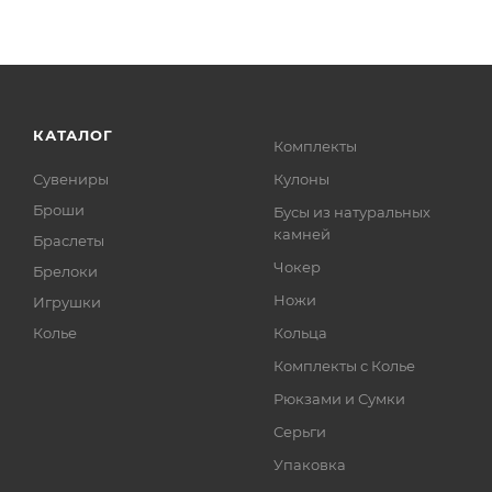
КАТАЛОГ
Комплекты
Сувениры
Кулоны
Броши
Бусы из натуральных
камней
Браслеты
Чокер
Брелоки
Ножи
Игрушки
Колье
Кольца
Комплекты с Колье
Рюкзами и Сумки
Серьги
Упаковка