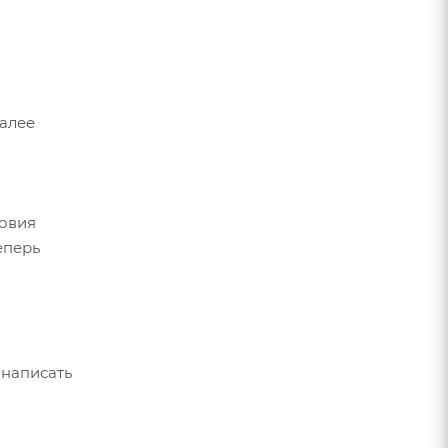
Далее
ловия
еперь
 написать