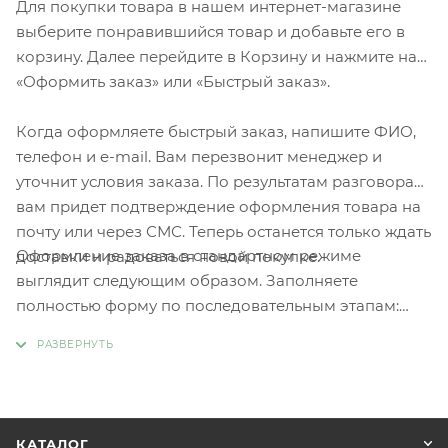
Для покупки товара в нашем интернет-магазине
выберите понравившийся товар и добавьте его в
корзину. Далее перейдите в Корзину и нажмите на
«Оформить заказ» или «Быстрый заказ».
Когда оформляете быстрый заказ, напишите ФИО,
телефон и e-mail. Вам перезвонит менеджер и
уточнит условия заказа. По результатам разговора
вам придет подтверждение оформления товара на
почту или через СМС. Теперь останется только ждать
Оформление заказа в стандартном режиме
доставки и радоваться новой покупке.
выглядит следующим образом. Заполняете
полностью форму по последовательным этапам:
адрес, способ доставки, оплаты, данные о себе.
Советуем в комментарии к заказу написать
информацию, которая поможет курьеру вас найти.
Нажмите кнопку «Оформить заказ».
КАТАЛОГ