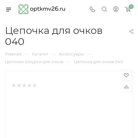
0
Цепочка для очков
040
—
—
—
Главная
Каталог
Аксессуары
—
Цепочки Шнурки для очков
Цепочка для очков 040