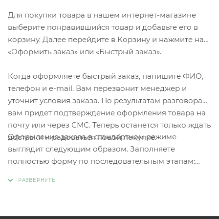
Для покупки товара в нашем интернет-магазине
выберите понравившийся товар и добавьте его в
корзину. Далее перейдите в Корзину и нажмите на
«Оформить заказ» или «Быстрый заказ».
Когда оформляете быстрый заказ, напишите ФИО,
телефон и e-mail. Вам перезвонит менеджер и
уточнит условия заказа. По результатам разговора
вам придет подтверждение оформления товара на
почту или через СМС. Теперь останется только ждать
Оформление заказа в стандартном режиме
доставки и радоваться новой покупке.
выглядит следующим образом. Заполняете
полностью форму по последовательным этапам:
адрес, способ доставки, оплаты, данные о себе.
Советуем в комментарии к заказу написать
информацию, которая поможет курьеру вас найти.
Нажмите кнопку «Оформить заказ».