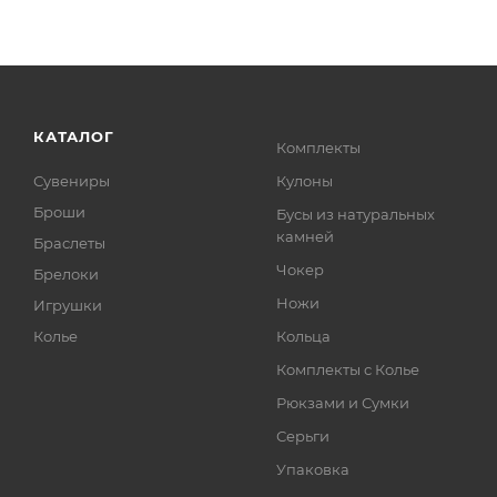
КАТАЛОГ
Комплекты
Сувениры
Кулоны
Броши
Бусы из натуральных
камней
Браслеты
Чокер
Брелоки
Ножи
Игрушки
Колье
Кольца
Комплекты с Колье
Рюкзами и Сумки
Серьги
Упаковка