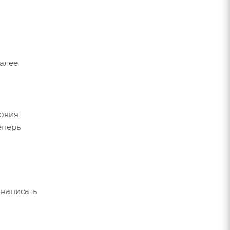
Далее
ловия
еперь
 написать