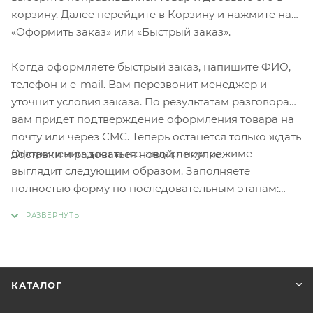
корзину. Далее перейдите в Корзину и нажмите на
«Оформить заказ» или «Быстрый заказ».
Когда оформляете быстрый заказ, напишите ФИО,
телефон и e-mail. Вам перезвонит менеджер и
уточнит условия заказа. По результатам разговора
вам придет подтверждение оформления товара на
почту или через СМС. Теперь останется только ждать
Оформление заказа в стандартном режиме
доставки и радоваться новой покупке.
выглядит следующим образом. Заполняете
полностью форму по последовательным этапам:
адрес, способ доставки, оплаты, данные о себе.
Советуем в комментарии к заказу написать
информацию, которая поможет курьеру вас найти.
Нажмите кнопку «Оформить заказ».
КАТАЛОГ