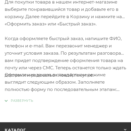
Для покупки товара в нашем интернет-магазине
выберите понравившийся товар и добавьте его в
корзину. Далее перейдите в Корзину и нажмите на
«Оформить заказ» или «Быстрый заказ».
Когда оформляете быстрый заказ, напишите ФИО,
телефон и e-mail. Вам перезвонит менеджер и
уточнит условия заказа. По результатам разговора
вам придет подтверждение оформления товара на
почту или через СМС. Теперь останется только ждать
Оформление заказа в стандартном режиме
доставки и радоваться новой покупке.
выглядит следующим образом. Заполняете
полностью форму по последовательным этапам:
адрес, способ доставки, оплаты, данные о себе.
Советуем в комментарии к заказу написать
информацию, которая поможет курьеру вас найти.
Нажмите кнопку «Оформить заказ».
КАТАЛОГ