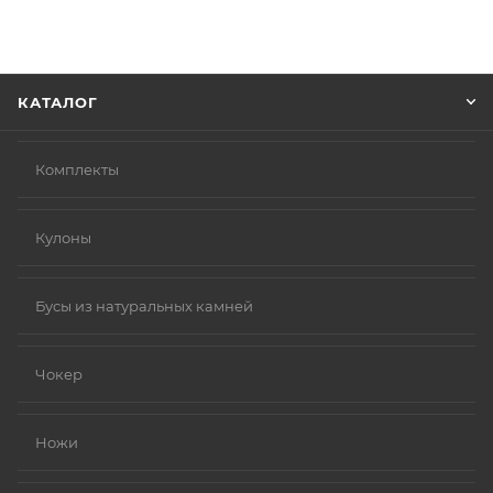
Советуем в комментарии к заказу написать
информацию, которая поможет курьеру вас найти.
Нажмите кнопку «Оформить заказ».
КАТАЛОГ
Комплекты
Кулоны
Бусы из натуральных камней
Чокер
Ножи