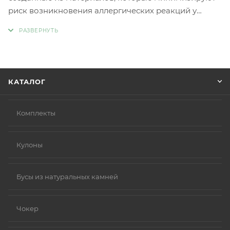
риск возникновения аллергических реакций у
людей с чувствительной кожей. Главное отличие
такой бижутерии заключается в отсутствии обычных
металлов, таких как никель и свинец, которые
являются частыми причинами аллергии.
Вместо аллергенных компонентов в
КАТАЛОГ
гипоаллергенной бижутерии используются
следующие материалы:
Нержавеющая сталь.
Комплекты
Титан.
Серебро 925 пробы (хотя в некоторых случаях медь
Кулоны
в сплаве может вызывать реакцию).
Родиевое покрытие (часто используется для
покрытия других металлов, таких как золото или
Бусы из натуральных камней
серебро, делая их более безопасными и
устойчивыми к коррозии).
Чокер
Золото (особенно высокой пробы, хотя даже
золотые изделия могут содержать никель в сплавах).