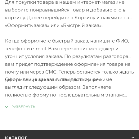
Для покупки товара в нашем интернет-магазине
выберите понравившийся товар и добавьте его в
корзину. Далее перейдите в Корзину и нажмите на
«Оформить заказ» или «Быстрый заказ».
Когда оформляете быстрый заказ, напишите ФИО,
телефон и e-mail. Вам перезвонит менеджер и
уточнит условия заказа. По результатам разговора
вам придет подтверждение оформления товара на
почту или через СМС. Теперь останется только ждать
Оформление заказа в стандартном режиме
доставки и радоваться новой покупке.
выглядит следующим образом. Заполняете
полностью форму по последовательным этапам:
адрес, способ доставки, оплаты, данные о себе.
Советуем в комментарии к заказу написать
информацию, которая поможет курьеру вас найти.
Нажмите кнопку «Оформить заказ».
КАТАЛОГ