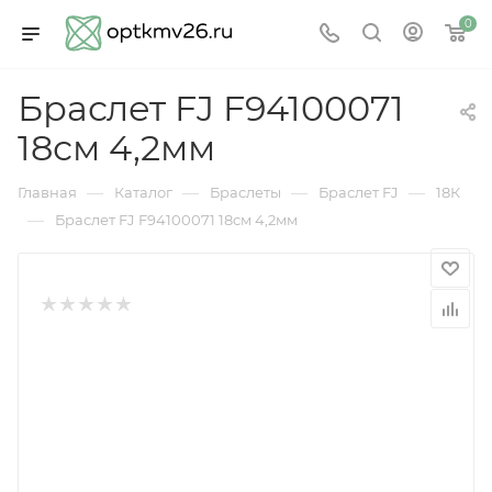
0
Браслет FJ F94100071
18см 4,2мм
—
—
—
—
Главная
Каталог
Браслеты
Браслет FJ
18К
—
Браслет FJ F94100071 18см 4,2мм