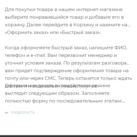
Для покупки товара в нашем интернет-магазине
выберите понравившийся товар и добавьте его в
корзину. Далее перейдите в Корзину и нажмите на
«Оформить заказ» или «Быстрый заказ».
Когда оформляете быстрый заказ, напишите ФИО,
телефон и e-mail. Вам перезвонит менеджер и
уточнит условия заказа. По результатам разговора
вам придет подтверждение оформления товара на
почту или через СМС. Теперь останется только ждать
Оформление заказа в стандартном режиме
доставки и радоваться новой покупке.
выглядит следующим образом. Заполняете
полностью форму по последовательным этапам:
адрес, способ доставки, оплаты, данные о себе.
Советуем в комментарии к заказу написать
информацию, которая поможет курьеру вас найти.
Нажмите кнопку «Оформить заказ».