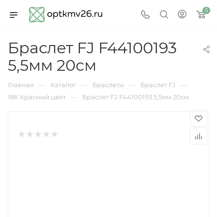
0
Браслет FJ F44100193
5,5мм 20см
—
—
—
—
Главная
Каталог
Браслеты
Браслет FJ
—
18К Красный цвет
Браслет FJ F44100193 5,5мм 20см