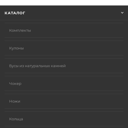
Нажмите кнопку «Оформить заказ».
КАТАЛОГ
Комплекты
Кулоны
Бусы из натуральных камней
Чокер
Ножи
Кольца