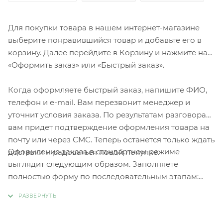
Для покупки товара в нашем интернет-магазине
выберите понравившийся товар и добавьте его в
корзину. Далее перейдите в Корзину и нажмите на
«Оформить заказ» или «Быстрый заказ».
Когда оформляете быстрый заказ, напишите ФИО,
телефон и e-mail. Вам перезвонит менеджер и
уточнит условия заказа. По результатам разговора
вам придет подтверждение оформления товара на
почту или через СМС. Теперь останется только ждать
Оформление заказа в стандартном режиме
доставки и радоваться новой покупке.
выглядит следующим образом. Заполняете
полностью форму по последовательным этапам:
адрес, способ доставки, оплаты, данные о себе.
Советуем в комментарии к заказу написать
информацию, которая поможет курьеру вас найти.