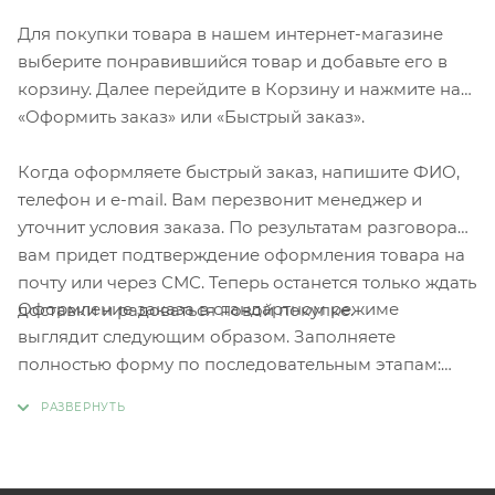
Для покупки товара в нашем интернет-магазине
выберите понравившийся товар и добавьте его в
корзину. Далее перейдите в Корзину и нажмите на
«Оформить заказ» или «Быстрый заказ».
Когда оформляете быстрый заказ, напишите ФИО,
телефон и e-mail. Вам перезвонит менеджер и
уточнит условия заказа. По результатам разговора
вам придет подтверждение оформления товара на
почту или через СМС. Теперь останется только ждать
Оформление заказа в стандартном режиме
доставки и радоваться новой покупке.
выглядит следующим образом. Заполняете
полностью форму по последовательным этапам:
адрес, способ доставки, оплаты, данные о себе.
Советуем в комментарии к заказу написать
информацию, которая поможет курьеру вас найти.
Нажмите кнопку «Оформить заказ».