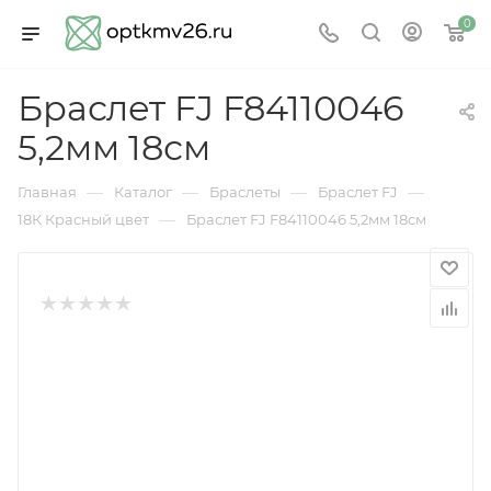
0
Браслет FJ F84110046
5,2мм 18см
—
—
—
—
Главная
Каталог
Браслеты
Браслет FJ
—
18К Красный цвет
Браслет FJ F84110046 5,2мм 18см