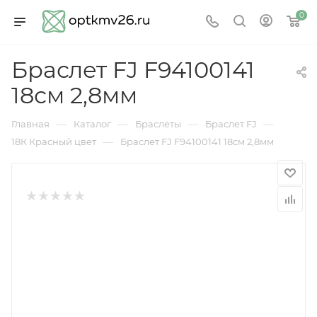
0
Браслет FJ F94100141
18см 2,8мм
—
—
—
—
Главная
Каталог
Браслеты
Браслет FJ
—
18К Красный цвет
Браслет FJ F94100141 18см 2,8мм