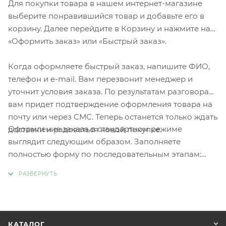
Для покупки товара в нашем интернет-магазине
выберите понравившийся товар и добавьте его в
корзину. Далее перейдите в Корзину и нажмите на
«Оформить заказ» или «Быстрый заказ».
Когда оформляете быстрый заказ, напишите ФИО,
телефон и e-mail. Вам перезвонит менеджер и
уточнит условия заказа. По результатам разговора
вам придет подтверждение оформления товара на
почту или через СМС. Теперь останется только ждать
Оформление заказа в стандартном режиме
доставки и радоваться новой покупке.
выглядит следующим образом. Заполняете
полностью форму по последовательным этапам:
адрес, способ доставки, оплаты, данные о себе.
Советуем в комментарии к заказу написать
информацию, которая поможет курьеру вас найти.
Нажмите кнопку «Оформить заказ».
КАТАЛОГ