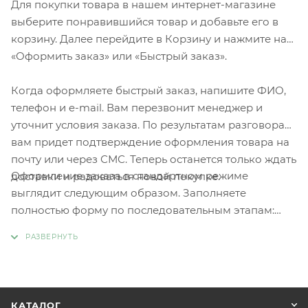
Для покупки товара в нашем интернет-магазине
выберите понравившийся товар и добавьте его в
корзину. Далее перейдите в Корзину и нажмите на
«Оформить заказ» или «Быстрый заказ».
Когда оформляете быстрый заказ, напишите ФИО,
телефон и e-mail. Вам перезвонит менеджер и
уточнит условия заказа. По результатам разговора
вам придет подтверждение оформления товара на
почту или через СМС. Теперь останется только ждать
Оформление заказа в стандартном режиме
доставки и радоваться новой покупке.
выглядит следующим образом. Заполняете
полностью форму по последовательным этапам:
адрес, способ доставки, оплаты, данные о себе.
Советуем в комментарии к заказу написать
информацию, которая поможет курьеру вас найти.
Нажмите кнопку «Оформить заказ».
КАТАЛОГ