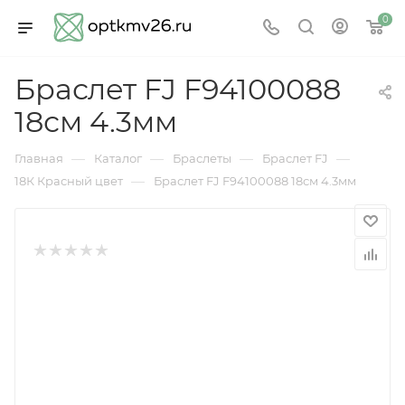
0
Браслет FJ F94100088
18см 4.3мм
—
—
—
—
Главная
Каталог
Браслеты
Браслет FJ
—
18К Красный цвет
Браслет FJ F94100088 18см 4.3мм