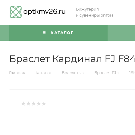
Бижутерия
и сувениры оптом
КАТАЛОГ
Браслет Кардинал FJ F84
—
—
—
—
Главная
Каталог
Браслеты
Браслет FJ
18