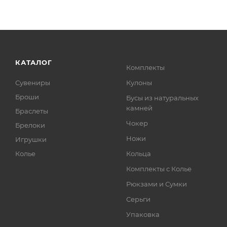
КАТАЛОГ
Комплекты
Сувениры
Кулоны
Броши
Бусы из натуральных
камней
Браслеты
Чокер
Брелоки
Ножи
Игрушки
Колье
Кольца
Комплекты с Колье
Рюкзами и Сумки
Серьги
Упаковка