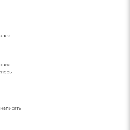
Далее
ловия
еперь
 написать