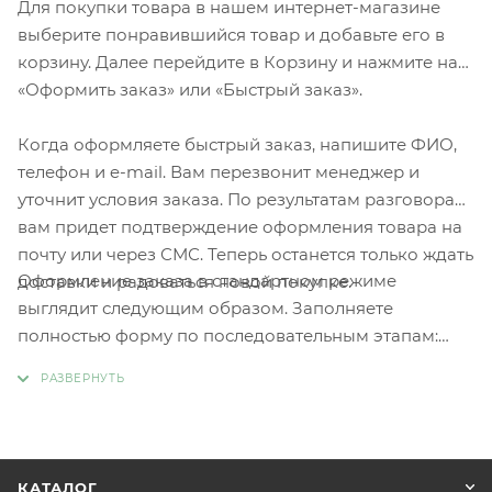
Для покупки товара в нашем интернет-магазине
выберите понравившийся товар и добавьте его в
корзину. Далее перейдите в Корзину и нажмите на
«Оформить заказ» или «Быстрый заказ».
Когда оформляете быстрый заказ, напишите ФИО,
телефон и e-mail. Вам перезвонит менеджер и
уточнит условия заказа. По результатам разговора
вам придет подтверждение оформления товара на
почту или через СМС. Теперь останется только ждать
Оформление заказа в стандартном режиме
доставки и радоваться новой покупке.
выглядит следующим образом. Заполняете
полностью форму по последовательным этапам:
адрес, способ доставки, оплаты, данные о себе.
Советуем в комментарии к заказу написать
информацию, которая поможет курьеру вас найти.
Нажмите кнопку «Оформить заказ».
КАТАЛОГ