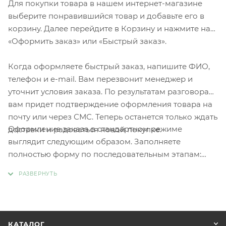
Для покупки товара в нашем интернет-магазине
выберите понравившийся товар и добавьте его в
корзину. Далее перейдите в Корзину и нажмите на
«Оформить заказ» или «Быстрый заказ».
Когда оформляете быстрый заказ, напишите ФИО,
телефон и e-mail. Вам перезвонит менеджер и
уточнит условия заказа. По результатам разговора
вам придет подтверждение оформления товара на
почту или через СМС. Теперь останется только ждать
Оформление заказа в стандартном режиме
доставки и радоваться новой покупке.
выглядит следующим образом. Заполняете
полностью форму по последовательным этапам:
адрес, способ доставки, оплаты, данные о себе.
Советуем в комментарии к заказу написать
информацию, которая поможет курьеру вас найти.
Нажмите кнопку «Оформить заказ».
КАТАЛОГ